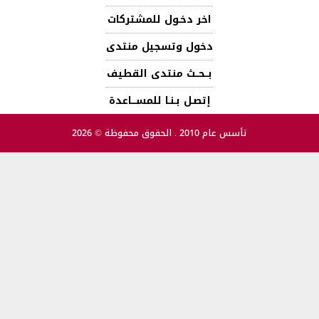
اخر دخـول للمشتركات
دخول وتسجيل منتدى
بــحــث منتدى القطيف
إتصـل بـنـا للمســـاعدة
تأسس عام 2010 . الحقوق محفوظة © 2026