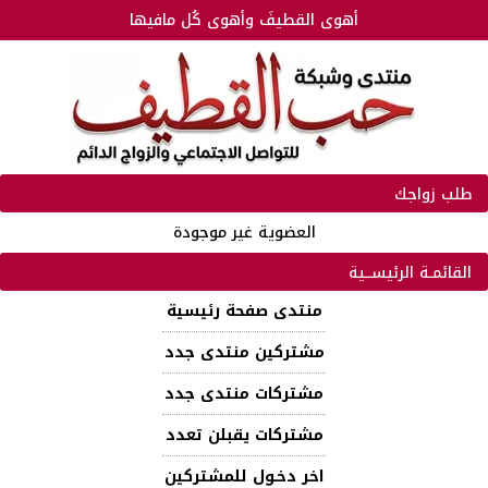
أهوى القطيفَ وأهوى كُل مافيها
طلب زواجك
العضوية غير موجودة
القائمـة الرئيســية
منتدى صفحة رئيسية
مشتركين منتدى جدد
مشتركات منتدى جدد
مشتركات يقبلن تعدد
اخر دخـول للمشتركين