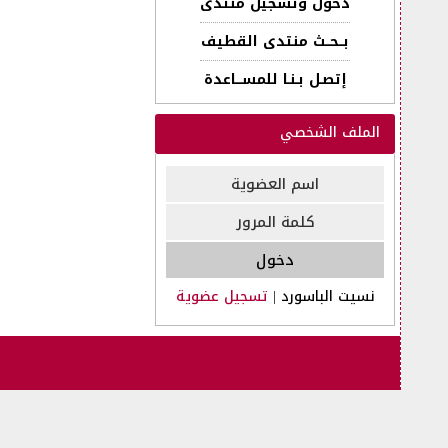
دخول وتسجيل منتدى
بــحــث منتدى القطيف
إتصـل بـنـا للمســـاعدة
الملف الشخصي
نسيت الباسورد
|
تسجيل عضوية