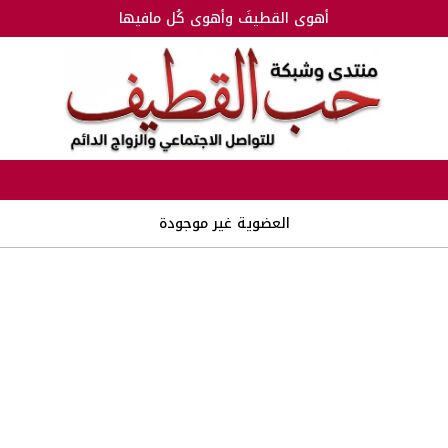
أهوى القطيفَ وأهوى كُل مافيها
العضوية غير موجودة