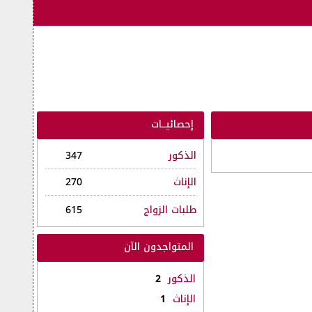
إحصائيــات
الذكور
347
الإناث
270
طلبات الزواج
615
المتواجدون الآن
الذكور
2
الإناث
1