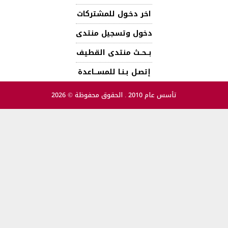
اخر دخـول للمشتركات
دخول وتسجيل منتدى
بــحــث منتدى القطيف
إتصـل بـنـا للمســـاعدة
تأسس عام 2010 . الحقوق محفوظة © 2026