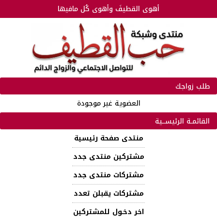
أهوى القطيفَ وأهوى كُل مافيها
طلب زواجك
العضوية غير موجودة
القائمـة الرئيســية
منتدى صفحة رئيسية
مشتركين منتدى جدد
مشتركات منتدى جدد
مشتركات يقبلن تعدد
اخر دخـول للمشتركين