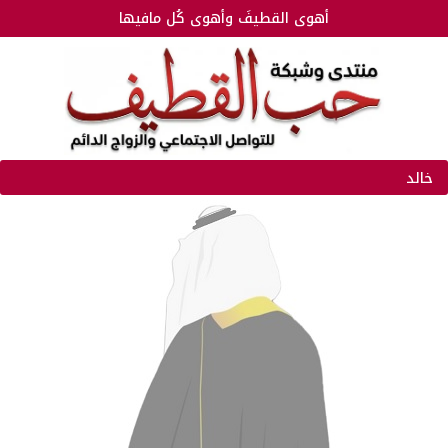
أهوى القطيفَ وأهوى كُل مافيها
خالد