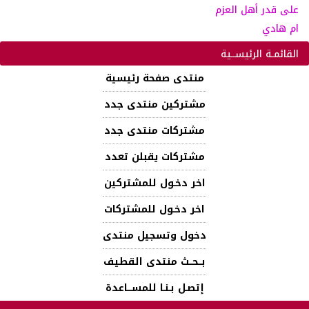
على قدر أهل العزم
ام هادي
القائمـة الرئيســية
منتدى صفحة رئيسية
مشتركين منتدى جدد
مشتركات منتدى جدد
مشتركات يقبلن تعدد
اخر دخـول للمشتركين
اخر دخـول للمشتركات
دخول وتسجيل منتدى
بــحــث منتدى القطيف
إتصـل بـنـا للمســـاعدة