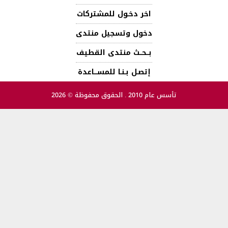
اخر دخـول للمشتركات
دخول وتسجيل منتدى
بــحــث منتدى القطيف
إتصـل بـنـا للمســـاعدة
تأسس عام 2010 . الحقوق محفوظة © 2026