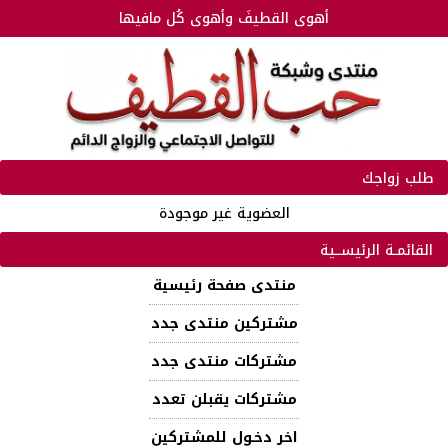
أهوى القطيفَ وأهوى كُل مافيها
طلب زواجك
العضوية غير موجودة
القائمـة الرئيســية
منتدى صفحة رئيسية
مشتركين منتدى جدد
مشتركات منتدى جدد
مشتركات يقبلن تعدد
اخر دخـول للمشتركين