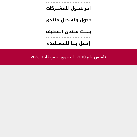
اخر دخـول للمشتركات
دخول وتسجيل منتدى
بــحــث منتدى القطيف
إتصـل بـنـا للمســـاعدة
تأسس عام 2010 . الحقوق محفوظة © 2026