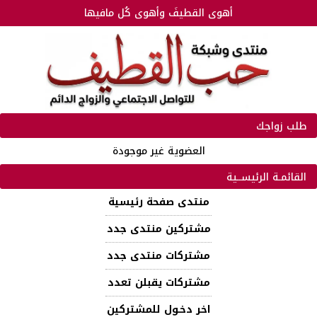
أهوى القطيفَ وأهوى كُل مافيها
طلب زواجك
العضوية غير موجودة
القائمـة الرئيســية
منتدى صفحة رئيسية
مشتركين منتدى جدد
مشتركات منتدى جدد
مشتركات يقبلن تعدد
اخر دخـول للمشتركين