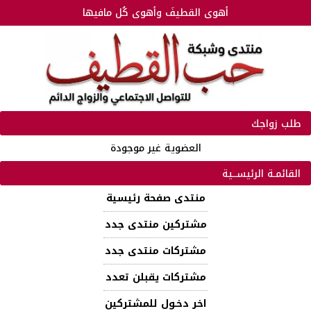
أهوى القطيفَ وأهوى كُل مافيها
طلب زواجك
العضوية غير موجودة
القائمـة الرئيســية
منتدى صفحة رئيسية
مشتركين منتدى جدد
مشتركات منتدى جدد
مشتركات يقبلن تعدد
اخر دخـول للمشتركين