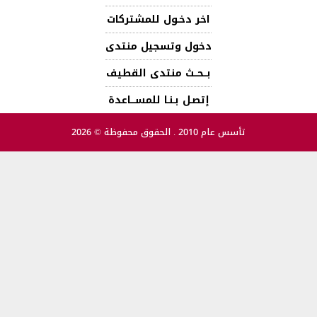
اخر دخـول للمشتركات
دخول وتسجيل منتدى
بــحــث منتدى القطيف
إتصـل بـنـا للمســـاعدة
تأسس عام 2010 . الحقوق محفوظة © 2026