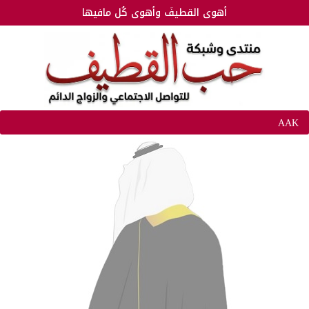
أهوى القطيفَ وأهوى كُل مافيها
AAK