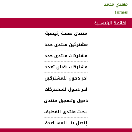
مهدي محمد
fairness
القائمـة الرئيســية
منتدى صفحة رئيسية
مشتركين منتدى جدد
مشتركات منتدى جدد
مشتركات يقبلن تعدد
اخر دخـول للمشتركين
اخر دخـول للمشتركات
دخول وتسجيل منتدى
بــحــث منتدى القطيف
إتصـل بـنـا للمســـاعدة