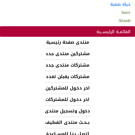
حياة صعبة
borrr
Aloush
القائمـة الرئيســية
منتدى صفحة رئيسية
مشتركين منتدى جدد
مشتركات منتدى جدد
مشتركات يقبلن تعدد
اخر دخـول للمشتركين
اخر دخـول للمشتركات
دخول وتسجيل منتدى
بــحــث منتدى القطيف
إتصـل بـنـا للمســـاعدة