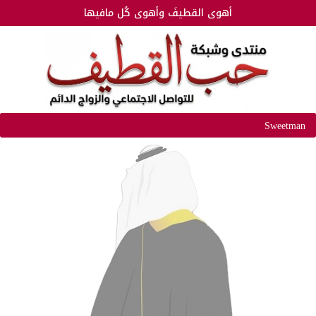
أهوى القطيفَ وأهوى كُل مافيها
Sweetman