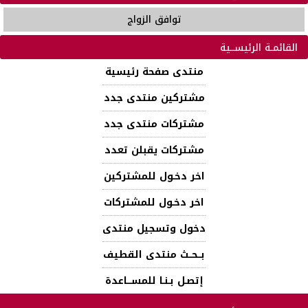
توافق الزواج
القائمـة الرئيســية
منتدى صفحة رئيسية
مشتركين منتدى جدد
مشتركات منتدى جدد
مشتركات يقبلن تعدد
اخر دخـول للمشتركين
اخر دخـول للمشتركات
دخول وتسجيل منتدى
بــحــث منتدى القطيف
إتصـل بـنـا للمســـاعدة