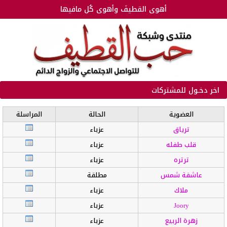
أهوى القطيفَ وأهوى كُل مافيها
اخر دخـول للمشتركات
العضوية
الحالة
المراسلة
ترياق
عزباء
قلب طفله
عزباء
ترتره
عزباء
عاشقة شمس
مطلقة
ملاك
عزباء
Joory
عزباء
زهرة الربيع
عزباء