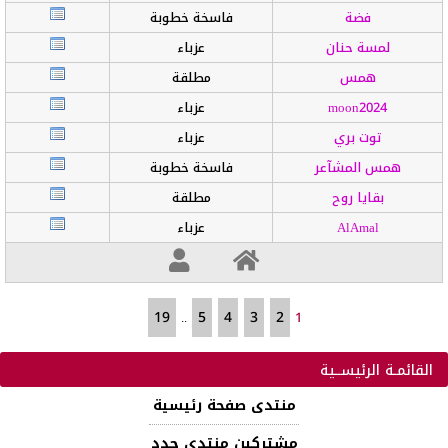
فضة
فاسخة خطوبة
لمسة حنان
عزباء
همس
مطلقة
moon2024
عزباء
توت بري
عزباء
همس المشآعر
فاسخة خطوبة
بقايا روح
مطلقة
AlAmal
عزباء
..
1
القائمـة الرئيســية
منتدى صفحة رئيسية
مشتركين منتدى جدد