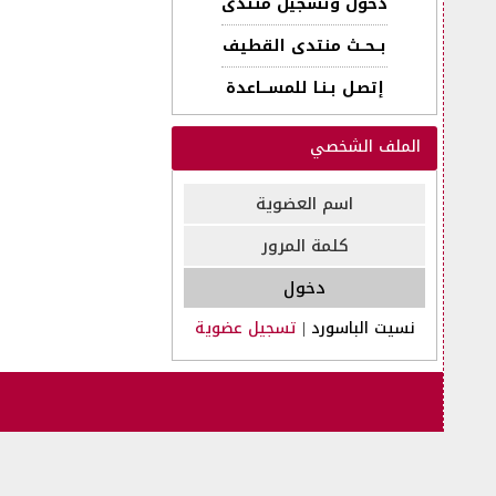
دخول وتسجيل منتدى
بــحــث منتدى القطيف
إتصـل بـنـا للمســـاعدة
الملف الشخصي
نسيت الباسورد
|
تسجيل عضوية