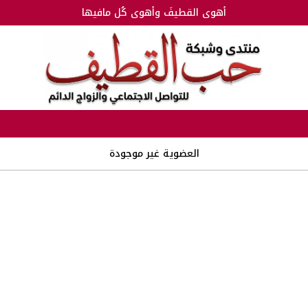
أهوى القطيفَ وأهوى كُل مافيها
العضوية غير موجودة