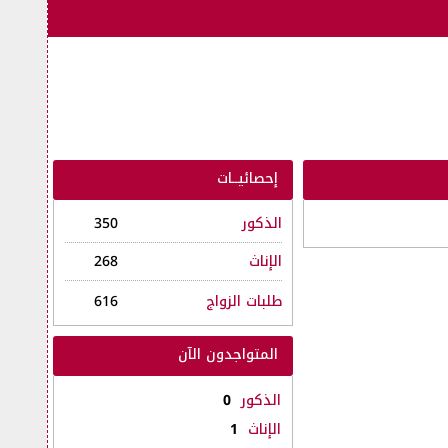
إحصائيــات
الذكور
350
الإناث
268
طلبات الزواج
616
المتواجدون الآن
الذكور
0
الإناث
1