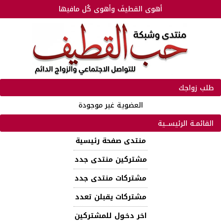
أهوى القطيفَ وأهوى كُل مافيها
طلب زواجك
العضوية غير موجودة
القائمـة الرئيســية
منتدى صفحة رئيسية
مشتركين منتدى جدد
مشتركات منتدى جدد
مشتركات يقبلن تعدد
اخر دخـول للمشتركين