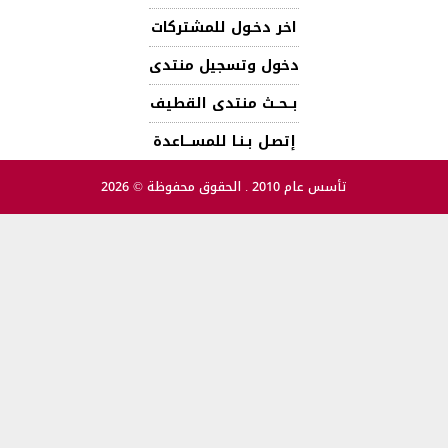
اخر دخـول للمشتركات
دخول وتسجيل منتدى
بــحــث منتدى القطيف
إتصـل بـنـا للمســـاعدة
تأسس عام 2010 . الحقوق محفوظة © 2026