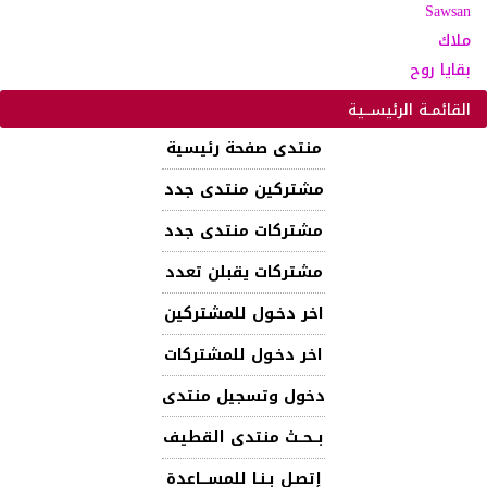
Sawsan
ملاك
بقايا روح
القائمـة الرئيســية
منتدى صفحة رئيسية
مشتركين منتدى جدد
مشتركات منتدى جدد
مشتركات يقبلن تعدد
اخر دخـول للمشتركين
اخر دخـول للمشتركات
دخول وتسجيل منتدى
بــحــث منتدى القطيف
إتصـل بـنـا للمســـاعدة