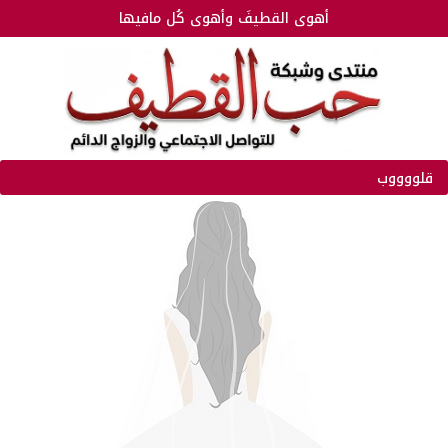
أهوى القطيفَ وأهوى كُل مافيها
قلووووب