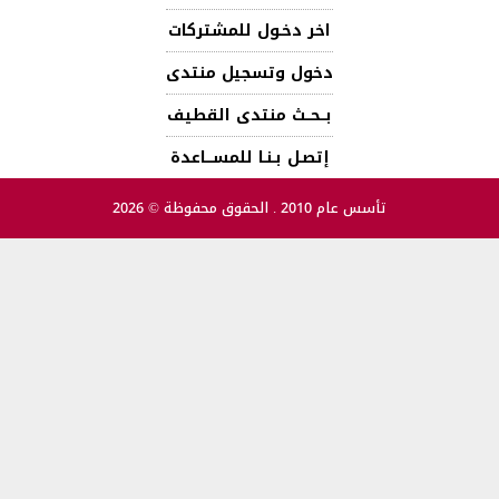
اخر دخـول للمشتركات
دخول وتسجيل منتدى
بــحــث منتدى القطيف
إتصـل بـنـا للمســـاعدة
تأسس عام 2010 . الحقوق محفوظة © 2026