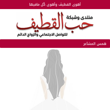
أهوى القطيفَ وأهوى كُل مافيها
همس المشآعر