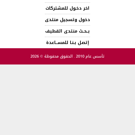
اخر دخـول للمشتركات
دخول وتسجيل منتدى
بــحــث منتدى القطيف
إتصـل بـنـا للمســـاعدة
تأسس عام 2010 . الحقوق محفوظة © 2026