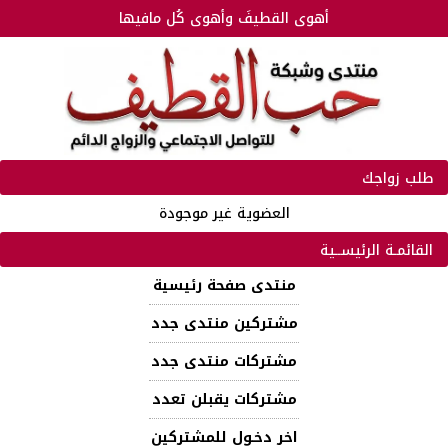
أهوى القطيفَ وأهوى كُل مافيها
طلب زواجك
العضوية غير موجودة
القائمـة الرئيســية
منتدى صفحة رئيسية
مشتركين منتدى جدد
مشتركات منتدى جدد
مشتركات يقبلن تعدد
اخر دخـول للمشتركين