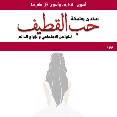
أهوى القطيفَ وأهوى كُل مافيها
جود