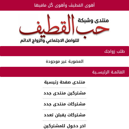
أهوى القطيفَ وأهوى كُل مافيها
طلب زواجك
العضوية غير موجودة
القائمـة الرئيســية
منتدى صفحة رئيسية
مشتركين منتدى جدد
مشتركات منتدى جدد
مشتركات يقبلن تعدد
اخر دخـول للمشتركين