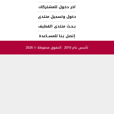
اخر دخـول للمشتركات
دخول وتسجيل منتدى
بــحــث منتدى القطيف
إتصـل بـنـا للمســـاعدة
تأسس عام 2010 . الحقوق محفوظة © 2026