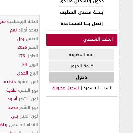
دخول وتسجيل منتدى
بــحــث منتدى القطيف
الحالة الإجتماعية
متز
إتصـل بـنـا للمســـاعدة
يوجد أولاد
نعم
الجنس
رجل
الملف الشخصي
العمر
2026
الطول
176
الوزن
84
البرج
الجدي
لون البشرة
حنطية
نسيت الباسورد
|
تسجيل عضوية
نوع البشرة
عادية
لون الشعر
أسود
نوع الشعر
مجعد
لون العين
بني
القوام الجسمي
رياض