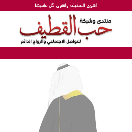
أهوى القطيفَ وأهوى كُل مافيها