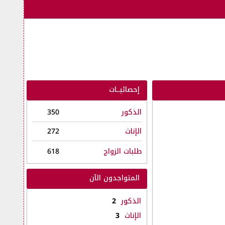
إحصائيــات
الذكور
350
الإناث
272
طلبات الزواج
618
المتواجدون الآن
الذكور
2
الإناث
3