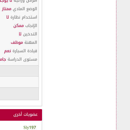
أمراض وراثية
لا يوجد
الوضع المادي
ممتاز
استخدام نظارة
لا
الإنجاب
ممكن
التدخين
لا
المهنة
موظف
قيادة السيارة
نعم
مستوى الدراسة
جام
عضويات أخرى
Sly197