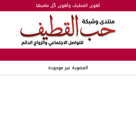
أهوى القطيفَ وأهوى كُل مافيها
العضوية غير موجودة