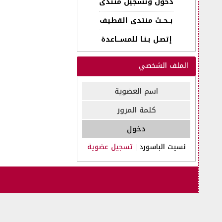
دخول وتسجيل منتدى
بــحــث منتدى القطيف
إتصـل بـنـا للمســـاعدة
الملف الشخصي
نسيت الباسورد
|
تسجيل عضوية