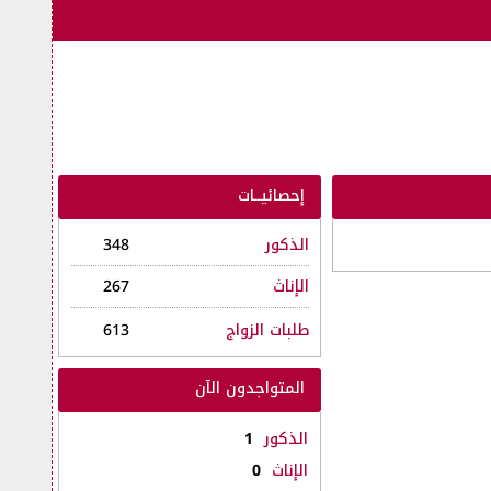
إحصائيــات
الذكور
348
الإناث
267
طلبات الزواج
613
المتواجدون الآن
الذكور
1
الإناث
0