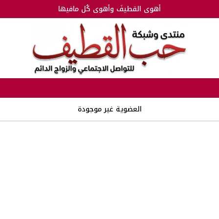
أهوى القطيفَ وأهوى كُل مافيها
العضوية غير موجودة