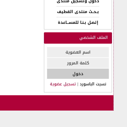
دخول وتسجيل منتدى
بــحــث منتدى القطيف
إتصـل بـنـا للمســـاعدة
الملف الشخصي
نسيت الباسورد
|
تسجيل عضوية