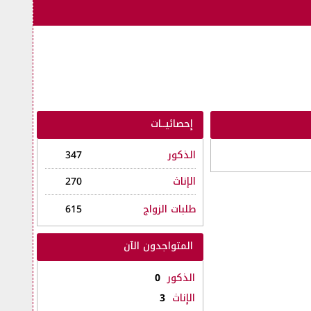
إحصائيــات
الذكور
347
الإناث
270
طلبات الزواج
615
المتواجدون الآن
الذكور
0
الإناث
3