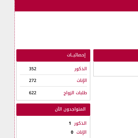
إحصائيــات
الذكور
352
الإناث
272
طلبات الزواج
622
المتواجدون الآن
الذكور
1
الإناث
0