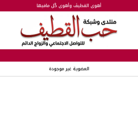
أهوى القطيفَ وأهوى كُل مافيها
العضوية غير موجودة