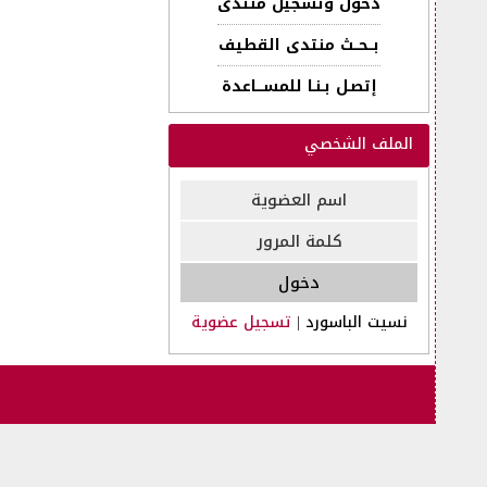
دخول وتسجيل منتدى
بــحــث منتدى القطيف
إتصـل بـنـا للمســـاعدة
الملف الشخصي
نسيت الباسورد
|
تسجيل عضوية