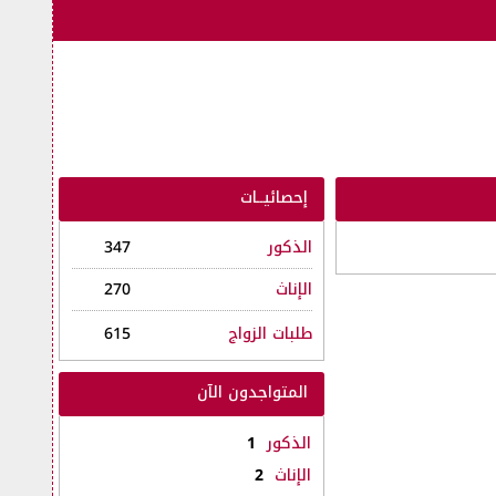
إحصائيــات
الذكور
347
الإناث
270
طلبات الزواج
615
المتواجدون الآن
الذكور
1
الإناث
2