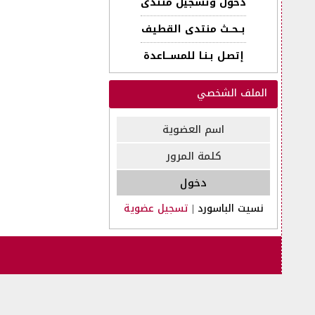
دخول وتسجيل منتدى
بــحــث منتدى القطيف
إتصـل بـنـا للمســـاعدة
الملف الشخصي
نسيت الباسورد
|
تسجيل عضوية