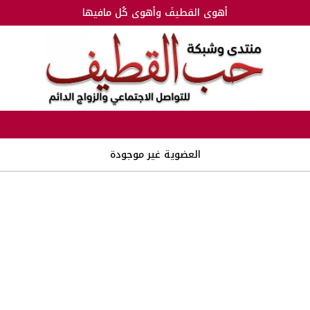
أهوى القطيفَ وأهوى كُل مافيها
العضوية غير موجودة