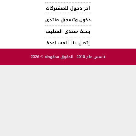
اخر دخـول للمشتركات
دخول وتسجيل منتدى
بــحــث منتدى القطيف
إتصـل بـنـا للمســـاعدة
تأسس عام 2010 . الحقوق محفوظة © 2026