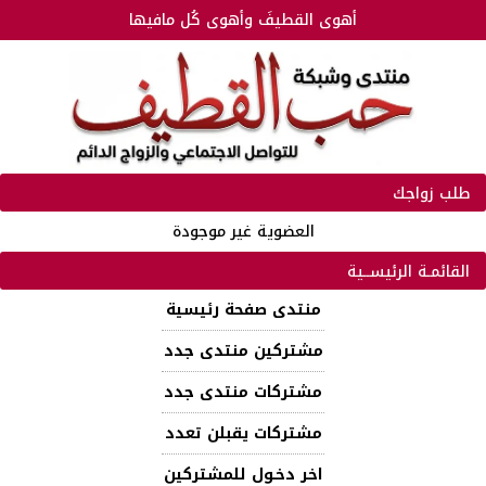
أهوى القطيفَ وأهوى كُل مافيها
طلب زواجك
العضوية غير موجودة
القائمـة الرئيســية
منتدى صفحة رئيسية
مشتركين منتدى جدد
مشتركات منتدى جدد
مشتركات يقبلن تعدد
اخر دخـول للمشتركين