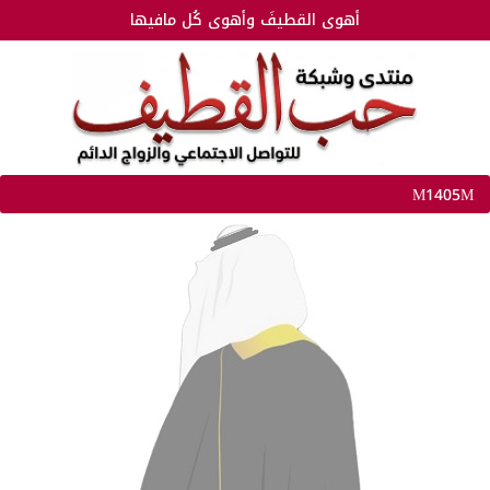
أهوى القطيفَ وأهوى كُل مافيها
M1405M