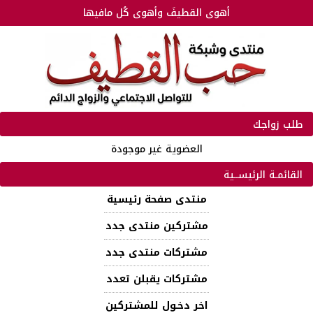
أهوى القطيفَ وأهوى كُل مافيها
طلب زواجك
العضوية غير موجودة
القائمـة الرئيســية
منتدى صفحة رئيسية
مشتركين منتدى جدد
مشتركات منتدى جدد
مشتركات يقبلن تعدد
اخر دخـول للمشتركين