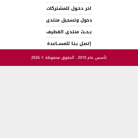
اخر دخـول للمشتركات
دخول وتسجيل منتدى
بــحــث منتدى القطيف
إتصـل بـنـا للمســـاعدة
تأسس عام 2010 . الحقوق محفوظة © 2026