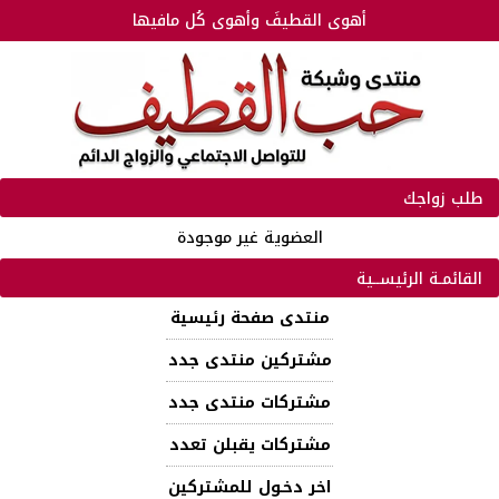
أهوى القطيفَ وأهوى كُل مافيها
طلب زواجك
العضوية غير موجودة
القائمـة الرئيســية
منتدى صفحة رئيسية
مشتركين منتدى جدد
مشتركات منتدى جدد
مشتركات يقبلن تعدد
اخر دخـول للمشتركين