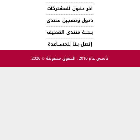
اخر دخـول للمشتركات
دخول وتسجيل منتدى
بــحــث منتدى القطيف
إتصـل بـنـا للمســـاعدة
تأسس عام 2010 . الحقوق محفوظة © 2026