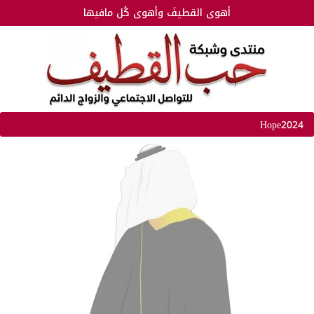
أهوى القطيفَ وأهوى كُل مافيها
Hope2024