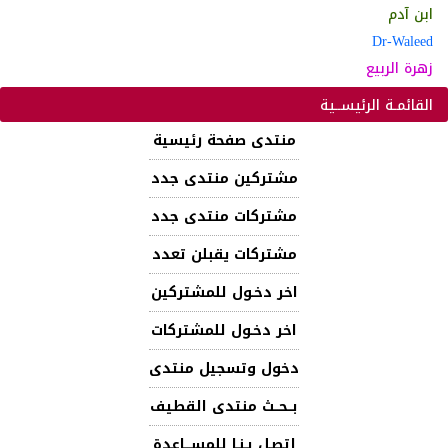
ابن آدم
Dr-Waleed
زهرة الربيع
القائمـة الرئيســية
منتدى صفحة رئيسية
مشتركين منتدى جدد
مشتركات منتدى جدد
مشتركات يقبلن تعدد
اخر دخـول للمشتركين
اخر دخـول للمشتركات
دخول وتسجيل منتدى
بــحــث منتدى القطيف
إتصـل بـنـا للمســـاعدة