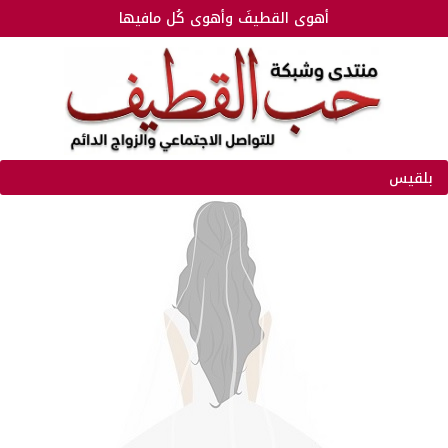
أهوى القطيفَ وأهوى كُل مافيها
بلقيس