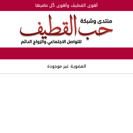
أهوى القطيفَ وأهوى كُل مافيها
العضوية غير موجودة