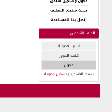
دخول وتسجيل منتدى
بــحــث منتدى القطيف
إتصـل بـنـا للمســـاعدة
الملف الشخصي
نسيت الباسورد
|
تسجيل عضوية