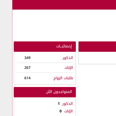
إحصائيــات
الذكور
349
الإناث
267
طلبات الزواج
614
المتواجدون الآن
الذكور
1
الإناث
0