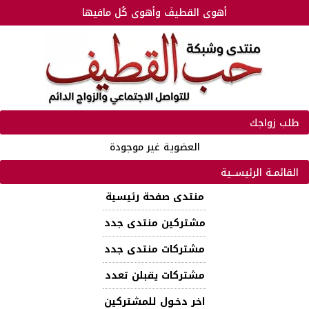
أهوى القطيفَ وأهوى كُل مافيها
طلب زواجك
العضوية غير موجودة
القائمـة الرئيســية
منتدى صفحة رئيسية
مشتركين منتدى جدد
مشتركات منتدى جدد
مشتركات يقبلن تعدد
اخر دخـول للمشتركين