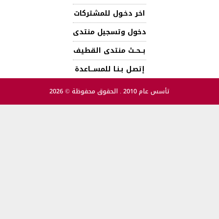
اخر دخـول للمشتركات
دخول وتسجيل منتدى
بــحــث منتدى القطيف
إتصـل بـنـا للمســـاعدة
تأسس عام 2010 . الحقوق محفوظة © 2026