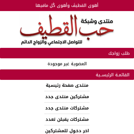
أهوى القطيفَ وأهوى كُل مافيها
طلب زواجك
العضوية غير موجودة
القائمـة الرئيســية
منتدى صفحة رئيسية
مشتركين منتدى جدد
مشتركات منتدى جدد
مشتركات يقبلن تعدد
اخر دخـول للمشتركين