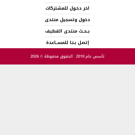
اخر دخـول للمشتركات
دخول وتسجيل منتدى
بــحــث منتدى القطيف
إتصـل بـنـا للمســـاعدة
تأسس عام 2010 . الحقوق محفوظة © 2026