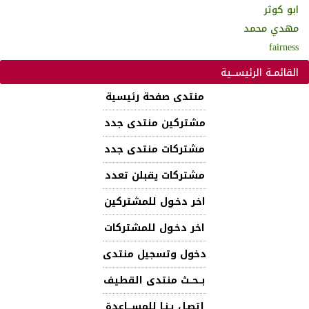
ابو كوثر
مهدي محمد
fairness
القائمـة الرئيســية
منتدى صفحة رئيسية
مشتركين منتدى جدد
مشتركات منتدى جدد
مشتركات يقبلن تعدد
اخر دخـول للمشتركين
اخر دخـول للمشتركات
دخول وتسجيل منتدى
بــحــث منتدى القطيف
إتصـل بـنـا للمســـاعدة