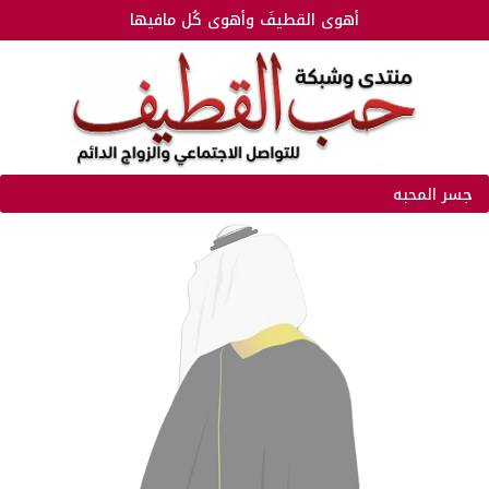
أهوى القطيفَ وأهوى كُل مافيها
جسر المحبه