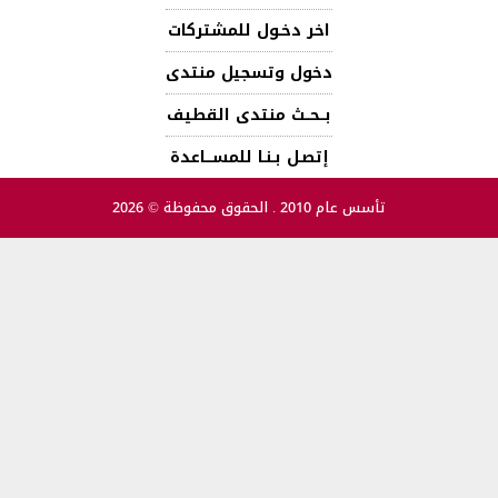
اخر دخـول للمشتركات
دخول وتسجيل منتدى
بــحــث منتدى القطيف
إتصـل بـنـا للمســـاعدة
تأسس عام 2010 . الحقوق محفوظة © 2026