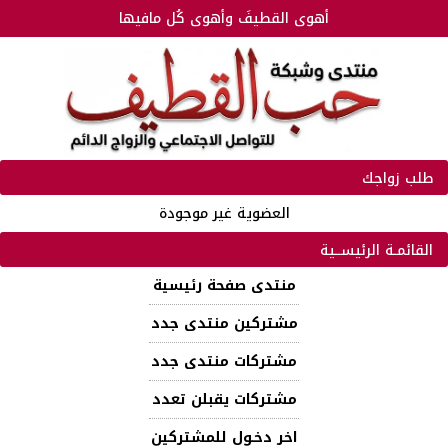
أهوى القطيفَ وأهوى كُل مافيها
طلب زواجك
العضوية غير موجودة
القائمـة الرئيســية
منتدى صفحة رئيسية
مشتركين منتدى جدد
مشتركات منتدى جدد
مشتركات يقبلن تعدد
اخر دخـول للمشتركين