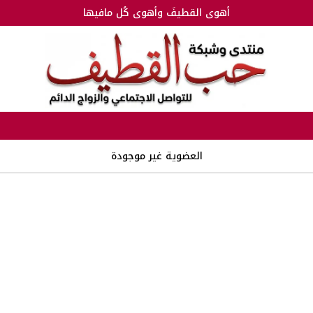
أهوى القطيفَ وأهوى كُل مافيها
العضوية غير موجودة