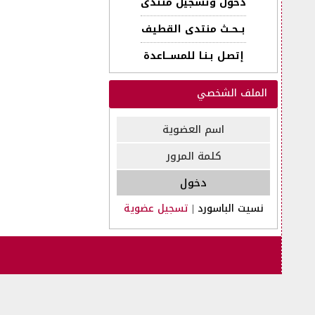
دخول وتسجيل منتدى
بــحــث منتدى القطيف
إتصـل بـنـا للمســـاعدة
الملف الشخصي
نسيت الباسورد
|
تسجيل عضوية