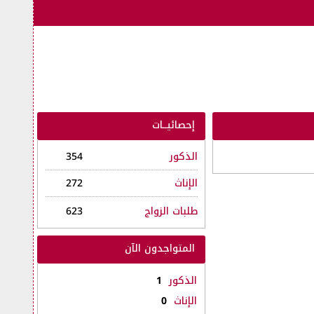
إحصائيــات
الذكور
354
الإناث
272
طلبات الزواج
623
المتواجدون الآن
الذكور
1
الإناث
0