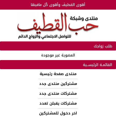
أهوى القطيفَ وأهوى كُل مافيها
طلب زواجك
العضوية غير موجودة
القائمـة الرئيســية
منتدى صفحة رئيسية
مشتركين منتدى جدد
مشتركات منتدى جدد
مشتركات يقبلن تعدد
اخر دخـول للمشتركين