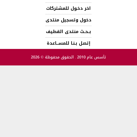
اخر دخـول للمشتركات
دخول وتسجيل منتدى
بــحــث منتدى القطيف
إتصـل بـنـا للمســـاعدة
تأسس عام 2010 . الحقوق محفوظة © 2026