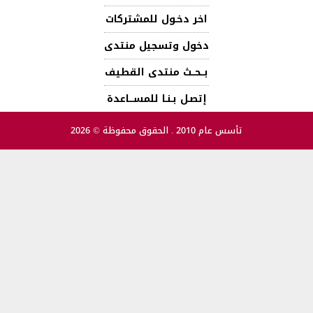
اخر دخـول للمشتركات
دخول وتسجيل منتدى
بــحــث منتدى القطيف
إتصـل بـنـا للمســـاعدة
تأسس عام 2010 . الحقوق محفوظة © 2026