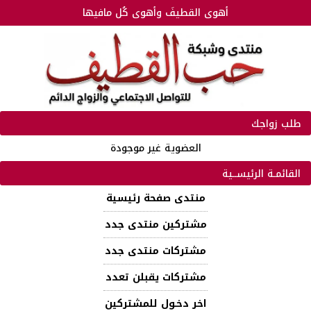
أهوى القطيفَ وأهوى كُل مافيها
طلب زواجك
العضوية غير موجودة
القائمـة الرئيســية
منتدى صفحة رئيسية
مشتركين منتدى جدد
مشتركات منتدى جدد
مشتركات يقبلن تعدد
اخر دخـول للمشتركين