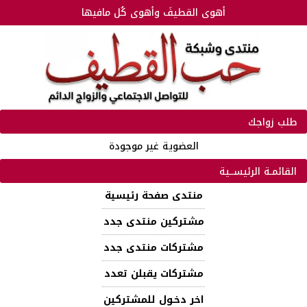
أهوى القطيفَ وأهوى كُل مافيها
طلب زواجك
العضوية غير موجودة
القائمـة الرئيســية
منتدى صفحة رئيسية
مشتركين منتدى جدد
مشتركات منتدى جدد
مشتركات يقبلن تعدد
اخر دخـول للمشتركين