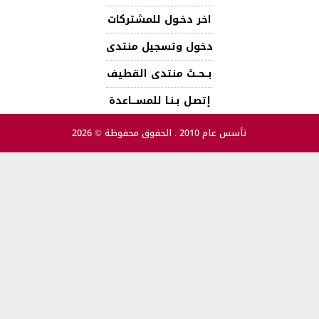
اخر دخـول للمشتركات
دخول وتسجيل منتدى
بــحــث منتدى القطيف
إتصـل بـنـا للمســـاعدة
تأسس عام 2010 . الحقوق محفوظة © 2026