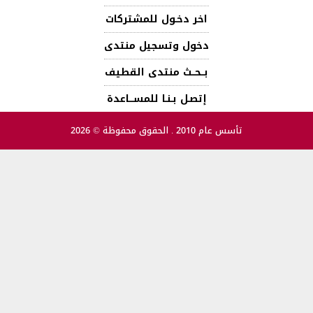
اخر دخـول للمشتركات
دخول وتسجيل منتدى
بــحــث منتدى القطيف
إتصـل بـنـا للمســـاعدة
تأسس عام 2010 . الحقوق محفوظة © 2026