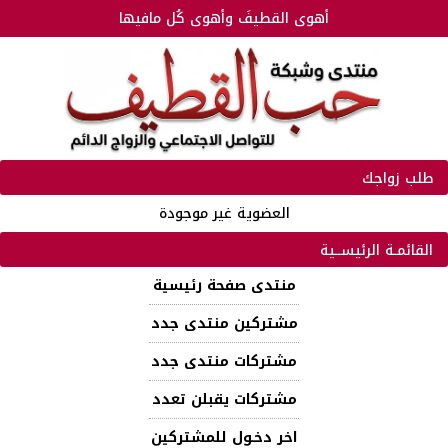
أهوى القطيفَ وأهوى كُل مافيها
طلب زواجك
العضوية غير موجودة
القائمـة الرئيســية
منتدى صفحة رئيسية
مشتركين منتدى جدد
مشتركات منتدى جدد
مشتركات يقبلن تعدد
اخر دخـول للمشتركين