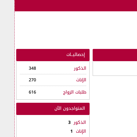
إحصائيــات
الذكور
348
الإناث
270
طلبات الزواج
616
المتواجدون الآن
الذكور
3
الإناث
1