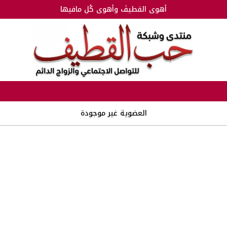
أهوى القطيفَ وأهوى كُل مافيها
العضوية غير موجودة