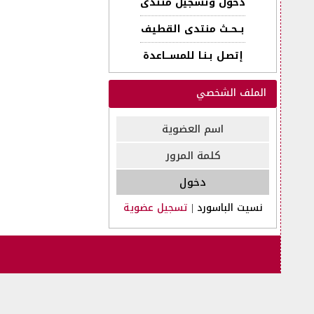
دخول وتسجيل منتدى
بــحــث منتدى القطيف
إتصـل بـنـا للمســـاعدة
الملف الشخصي
نسيت الباسورد
|
تسجيل عضوية