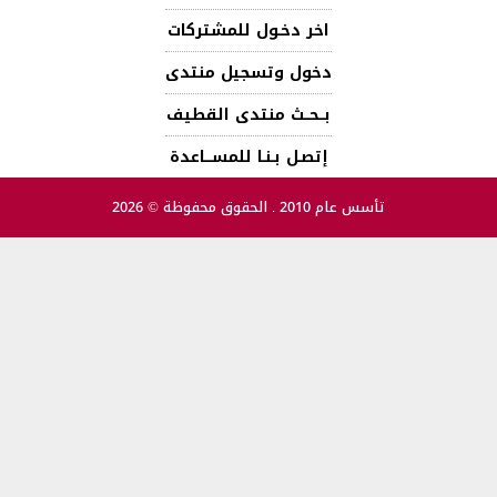
اخر دخـول للمشتركات
دخول وتسجيل منتدى
بــحــث منتدى القطيف
إتصـل بـنـا للمســـاعدة
تأسس عام 2010 . الحقوق محفوظة © 2026