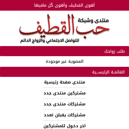
أهوى القطيفَ وأهوى كُل مافيها
طلب زواجك
العضوية غير موجودة
القائمـة الرئيســية
منتدى صفحة رئيسية
مشتركين منتدى جدد
مشتركات منتدى جدد
مشتركات يقبلن تعدد
اخر دخـول للمشتركين