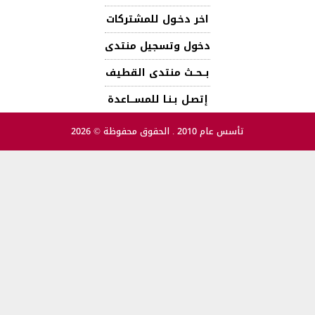
اخر دخـول للمشتركات
دخول وتسجيل منتدى
بــحــث منتدى القطيف
إتصـل بـنـا للمســـاعدة
تأسس عام 2010 . الحقوق محفوظة © 2026