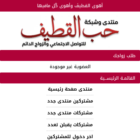
أهوى القطيفَ وأهوى كُل مافيها
طلب زواجك
العضوية غير موجودة
القائمـة الرئيســية
منتدى صفحة رئيسية
مشتركين منتدى جدد
مشتركات منتدى جدد
مشتركات يقبلن تعدد
اخر دخـول للمشتركين