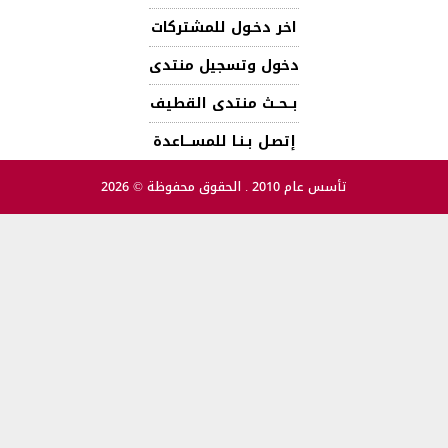
اخر دخـول للمشتركات
دخول وتسجيل منتدى
بــحــث منتدى القطيف
إتصـل بـنـا للمســـاعدة
تأسس عام 2010 . الحقوق محفوظة © 2026