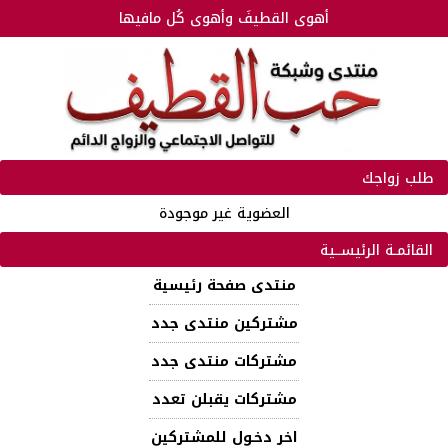
أهوى القطيفَ وأهوى كُل مافيها
طلب زواجك
العضوية غير موجودة
القائمـة الرئيســية
منتدى صفحة رئيسية
مشتركين منتدى جدد
مشتركات منتدى جدد
مشتركات يقبلن تعدد
اخر دخـول للمشتركين