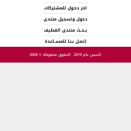
اخر دخـول للمشتركات
دخول وتسجيل منتدى
بــحــث منتدى القطيف
إتصـل بـنـا للمســـاعدة
تأسس عام 2010 . الحقوق محفوظة © 2026