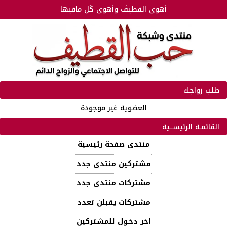
أهوى القطيفَ وأهوى كُل مافيها
طلب زواجك
العضوية غير موجودة
القائمـة الرئيســية
منتدى صفحة رئيسية
مشتركين منتدى جدد
مشتركات منتدى جدد
مشتركات يقبلن تعدد
اخر دخـول للمشتركين