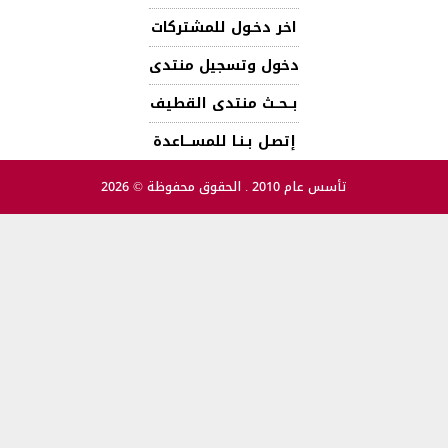
اخر دخـول للمشتركات
دخول وتسجيل منتدى
بــحــث منتدى القطيف
إتصـل بـنـا للمســـاعدة
تأسس عام 2010 . الحقوق محفوظة © 2026