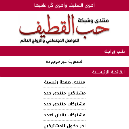
أهوى القطيفَ وأهوى كُل مافيها
طلب زواجك
العضوية غير موجودة
القائمـة الرئيســية
منتدى صفحة رئيسية
مشتركين منتدى جدد
مشتركات منتدى جدد
مشتركات يقبلن تعدد
اخر دخـول للمشتركين