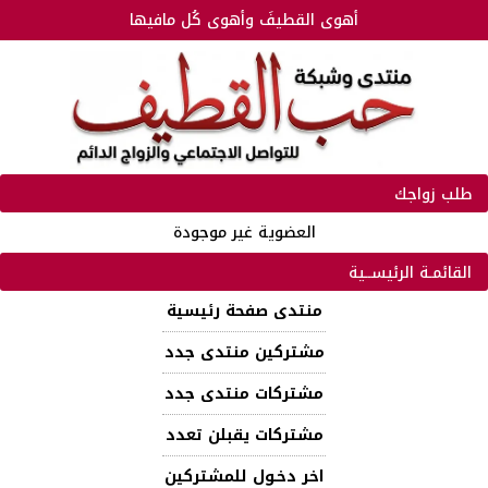
أهوى القطيفَ وأهوى كُل مافيها
طلب زواجك
العضوية غير موجودة
القائمـة الرئيســية
منتدى صفحة رئيسية
مشتركين منتدى جدد
مشتركات منتدى جدد
مشتركات يقبلن تعدد
اخر دخـول للمشتركين