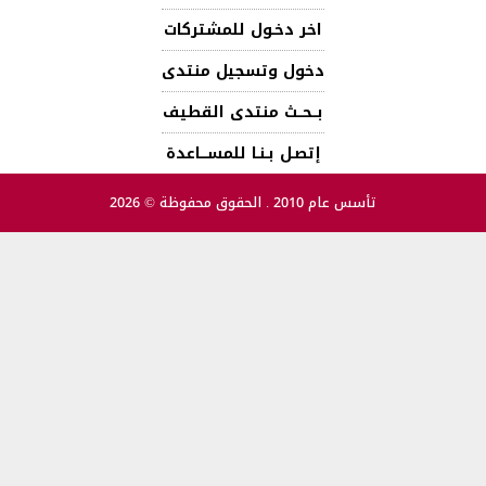
اخر دخـول للمشتركات
دخول وتسجيل منتدى
بــحــث منتدى القطيف
إتصـل بـنـا للمســـاعدة
تأسس عام 2010 . الحقوق محفوظة © 2026