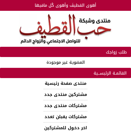
أهوى القطيفَ وأهوى كُل مافيها
طلب زواجك
العضوية غير موجودة
القائمـة الرئيســية
منتدى صفحة رئيسية
مشتركين منتدى جدد
مشتركات منتدى جدد
مشتركات يقبلن تعدد
اخر دخـول للمشتركين