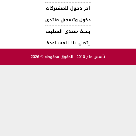
اخر دخـول للمشتركات
دخول وتسجيل منتدى
بــحــث منتدى القطيف
إتصـل بـنـا للمســـاعدة
تأسس عام 2010 . الحقوق محفوظة © 2026