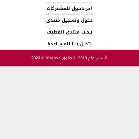
اخر دخـول للمشتركات
دخول وتسجيل منتدى
بــحــث منتدى القطيف
إتصـل بـنـا للمســـاعدة
تأسس عام 2010 . الحقوق محفوظة © 2026