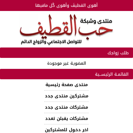
أهوى القطيفَ وأهوى كُل مافيها
طلب زواجك
العضوية غير موجودة
القائمـة الرئيســية
منتدى صفحة رئيسية
مشتركين منتدى جدد
مشتركات منتدى جدد
مشتركات يقبلن تعدد
اخر دخـول للمشتركين