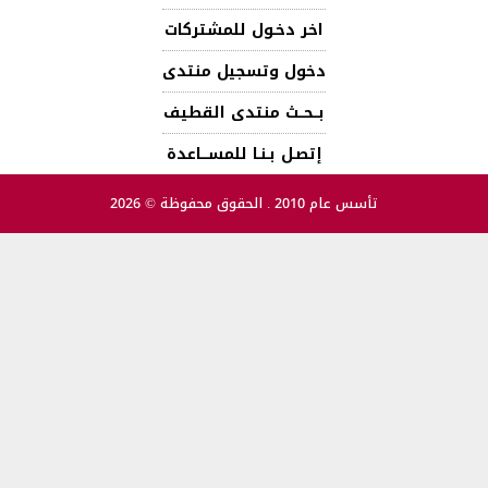
اخر دخـول للمشتركات
دخول وتسجيل منتدى
بــحــث منتدى القطيف
إتصـل بـنـا للمســـاعدة
تأسس عام 2010 . الحقوق محفوظة © 2026