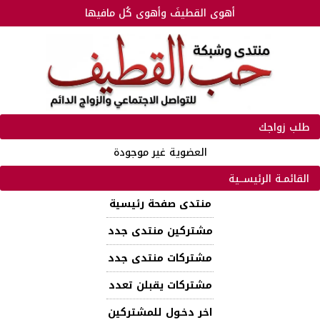
أهوى القطيفَ وأهوى كُل مافيها
طلب زواجك
العضوية غير موجودة
القائمـة الرئيســية
منتدى صفحة رئيسية
مشتركين منتدى جدد
مشتركات منتدى جدد
مشتركات يقبلن تعدد
اخر دخـول للمشتركين